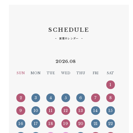
SCHEDULE
営業カレンダー
2026.08
SUN
MON
TUE
WED
THU
FRI
SAT
Gameday
1
Gameday
Non-
Non-
Non-
Non-
Gameday
Gameday
2
3
4
5
6
7
8
Gameday
Gameday
Gameday
Gameday
Gameday
Non-
Gameday
Gameday
Gameday
Non-
Non-
9
10
11
12
13
14
15
Gameday
Gameday
Gameday
Non-
Non-
Gameday
Gameday
Gameday
Non-
Non-
16
17
18
19
20
21
22
Gameday
Gameday
Gameday
Gameday